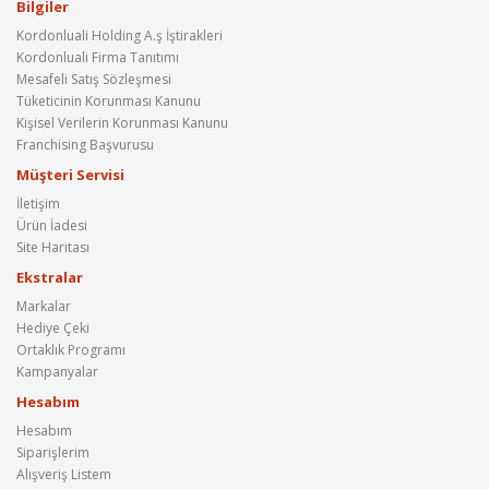
Bilgiler
Kordonluali Holding A.ş İştirakleri
Kordonluali Firma Tanıtımı
Mesafeli Satış Sözleşmesi
Tüketicinin Korunması Kanunu
Kişisel Verilerin Korunması Kanunu
Franchising Başvurusu
Müşteri Servisi
İletişim
Ürün İadesi
Site Haritası
Ekstralar
Markalar
Hediye Çeki
Ortaklık Programı
Kampanyalar
Hesabım
Hesabım
Siparişlerim
Alışveriş Listem